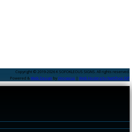
Copyright © 2019-2026 K SOFOKLEOUS SIGNS. All rights reserved.
Powered &
Web Design
by
Oncyprus
|
Web Hosting by NetShop ISP