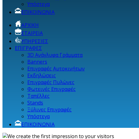
Υπόστεγα
ΕΠΙΚΟΙΝΩΝΙΑ
ΑΡΧΙΚΗ
ΕΤΑΙΡΕΙΑ
ΥΠΗΡΕΣΙΕΣ
ΕΠΙΓΡΑΦΕΣ
3D Ανάγλυφα Γράμματα
Banners
Επιγραφές Αυτοκινήτων
Εκδηλώσεις
Επιγραφές Πυλώνες
Φωτεινές Επιγραφές
Ταπέλλες
Stands
Ξύλινες Επιγραφές
Υπόστεγα
ΕΠΙΚΟΙΝΩΝΙΑ