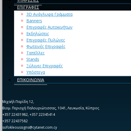
ΥΠΗΡΕΣΙΕΣ
ΕΠΙΓΡΑΦΕΣ
3D Ανάγλυφα Γράμματα
Banners
Επιγραφές Αυτοκινήτων
Εκδηλώσεις
Επιγραφές Πυλώνες
Φωτεινές Επιγραφές
Ταπέλλες
Stands
Ξύλινες Επιγραφές
Υπόστεγα
ΕΠΙΚΟΙΝΩΝΙΑ
Μιχαήλ Παρίδη 12,
Βιομ. Περιοχή Παλουριώτισσας, 1041, Λευκωσία, Κύπρος
+357 22431982, +357 22345414
+357 22437582
sofokleoussigns@cytanet.com.cy